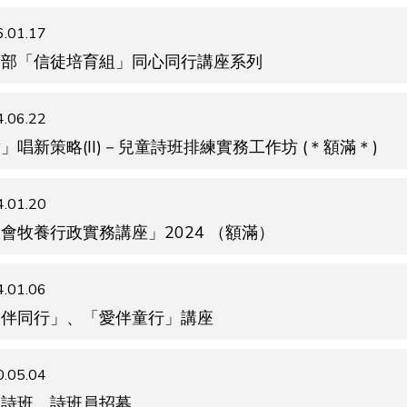
.01.17
育部「信徒培育組」同心同行講座系列
.06.22
」唱新策略(II)－兒童詩班排練實務工作坊 (＊額滿＊)
.01.20
會牧養行政實務講座」2024 （額滿）
.01.06
愛伴同行」、「愛伴童行」講座
.05.04
會詩班 詩班員招募