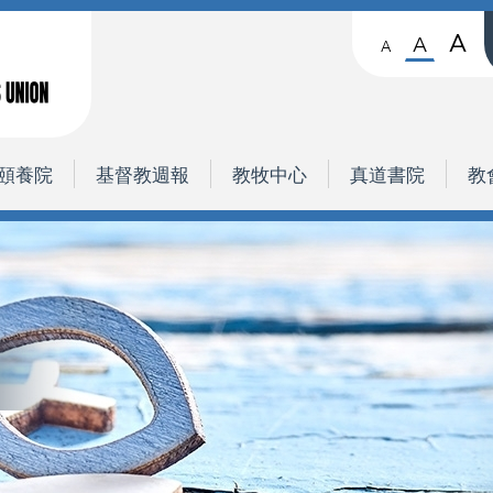
A
A
A
頤養院
基督教週報
教牧中心
真道書院
教