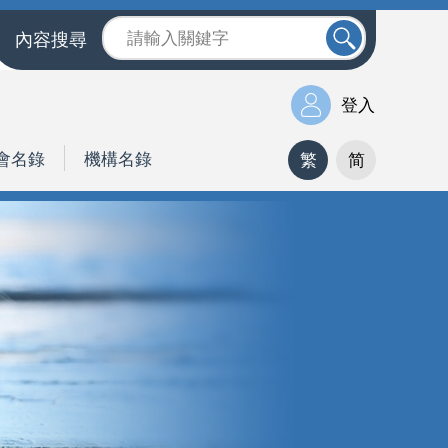
內容搜尋
登入
會名錄
機構名錄
繁
简