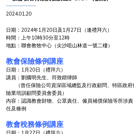
2024.01.20
日期：
2024
年
1
月
20
日及
1
月
27
日（逢禮拜六）
時間：上午
10
時
30
分至
12
時
地點：聯會教牧中心（尖沙咀山林道一號二樓）
教會保險條例講座
日期：
1
月
20
日（禮拜六）
講員：劉國明先生、符致鍇律師
（曾任保險公司資深區域總監及行政顧問、特區政府
險業培訓顧問委員會委員）
內容：認識教會財物、公眾責任、僱員補償保險等所涉責
任及條例
教會稅務條例講座
日期：1
月
27
日（禮拜六）