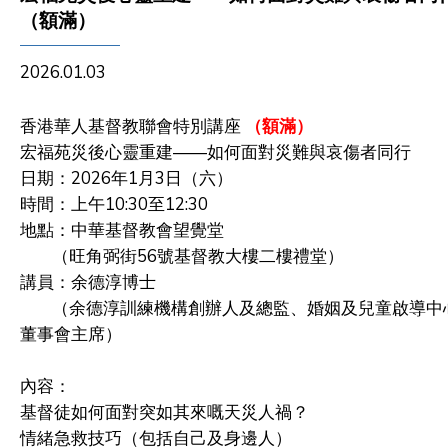
（額滿）
2026.01.03
香港華人基督教聯會特別講座
（額滿）
宏福苑災後心靈重建
——
如何面對災難與哀傷者同行
日期：
2026
年
1
月
3
日（六）
時間：上午
10:30
至
12:30
地點：中華基督教會望覺堂
（旺角弼街
56
號基督教大樓二樓禮堂）
講員：余德淳博士
（余德淳訓練機構創辦人及總監、婚姻及兒童啟導中
董事會主席）
內容：
基督徒如何面對突如其來嘅天災人禍？
情緒急救技巧（包括自己及身邊人）