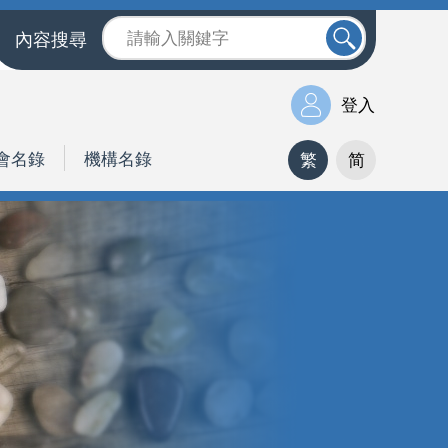
內容搜尋
登入
會名錄
機構名錄
繁
简