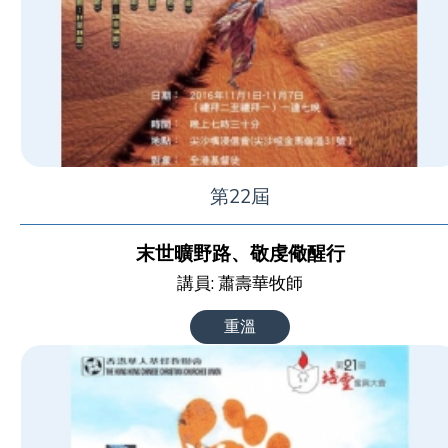
第22屆
末世曠野路、敬虔儆醒行
講員: 蕭壽華牧師
重溫