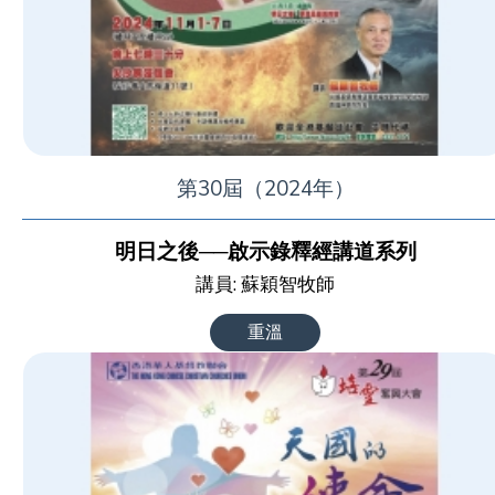
第30屆（2024年）
明日之後──啟示錄釋經講道系列
講員: 蘇穎智牧師
重溫