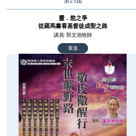
第23屆
靈．慾之爭
從羅馬書看基督徒成聖之路
講員: 郭文池牧師
重溫