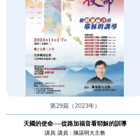
第29屆（2023年）
天國的使命──從路加福音看耶穌的訓導
講員: 講員：陳謳明大主教