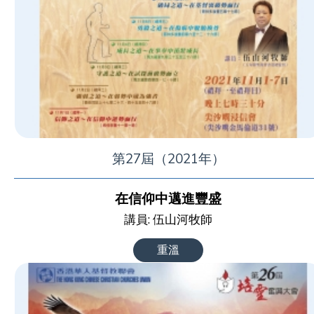
第27屆（2021年）
在信仰中邁進豐盛
講員: 伍山河牧師
重溫