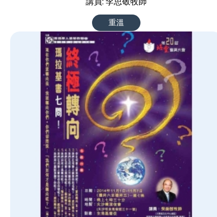
講員: 李思敬牧師
重溫