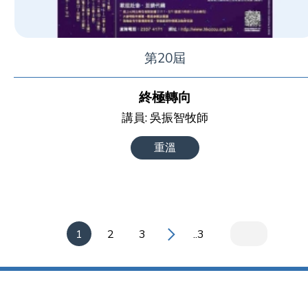
第20屆
終極轉向
講員: 吳振智牧師
重溫
1
2
3
..3