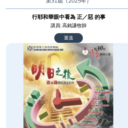
第31屆（2025年）
行耶和華眼中看為 正／惡 的事
講員: 高銘謙牧師
重溫