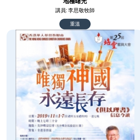
地極曙光
講員: 李思敬牧師
重溫