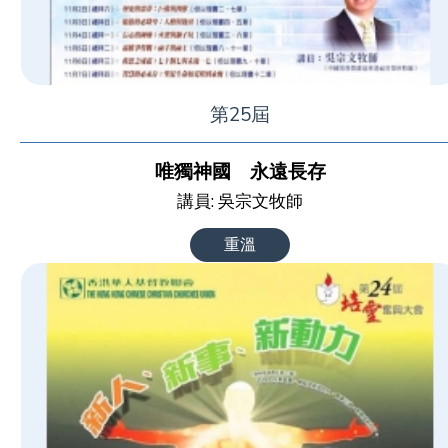
第25屆
唯獨神國 永遠長存
講員: 吳宗文牧師
重溫