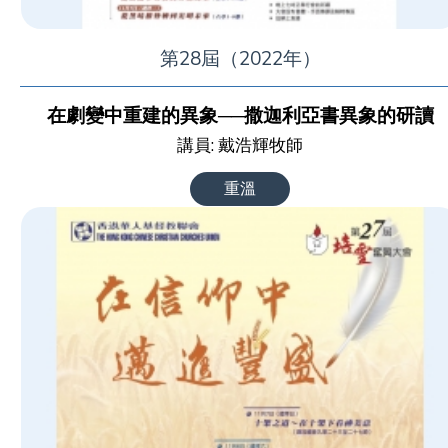
第28屆（2022年）
在劇變中重建的異象──撒迦利亞書異象的研讀
講員: 戴浩輝牧師
重溫