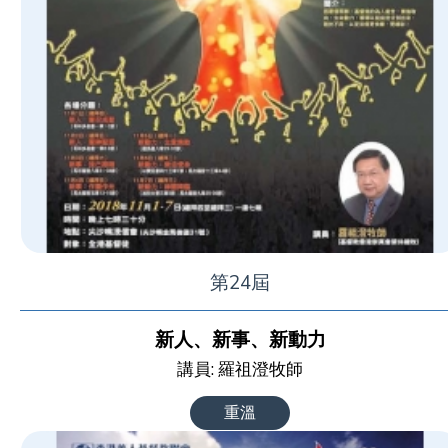
第24屆
新人、新事、新動力
講員: 羅祖澄牧師
重溫