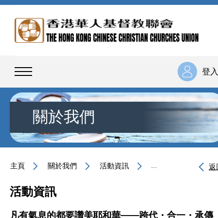
登
關於我們
主頁
關於我們
活動資訊
凡有氣息的都要讚美
返
活動資訊
凡有氣息的都要讚美耶和華——跨代・合一・承傳