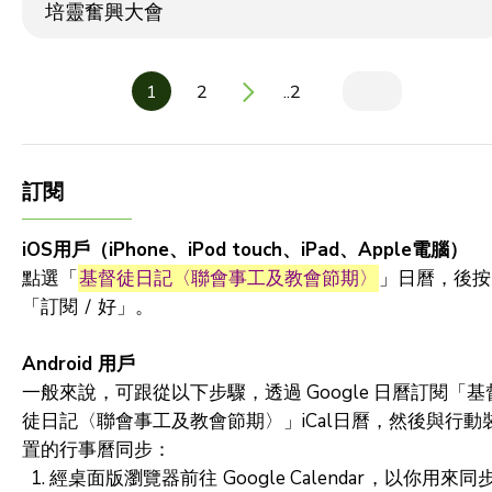
培靈奮興大會
1
2
..2
訂閱
iOS用戶（iPhone、iPod touch、iPad、Apple電腦）
點選「
基督徒日記〈聯會事工及教會節期〉
」日曆，後按
「訂閱 ∕ 好」。
Android 用戶
一般來說，可跟從以下步驟，透過 Google 日曆訂閱「基
徒日記〈聯會事工及教會節期〉」iCal日曆，然後與行動
置的行事曆同步：
經桌面版瀏覽器前往
Google Calendar
，以你用來同