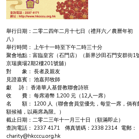
舉行日期：
二零二四年二月十七日（禮拜六／農曆年初
八）
舉行時間： 上午十一時至下午二時三十分
聚會地點：富臨皇宮（石門店）
（新界沙田石門安群街1
京瑞廣場2期2樓201號舖）
對 象： 長者及親友
見證嘉賓： 池嘉邦牧師
獻
詩： 香港華人基督教聯會詩班
收 費：
每席港幣
1,200
元（
12
人一席）
名 額：
1200
人
（聯會會員堂優先，每堂一席，倘有
額候補，以兩席為限。）
截止日期：二零二三年十一月三十日 （額滿即止）
查詢電話：
2337 4171
傳真號碼
：
2338 2314
電郵：
charity@hkcccu.org.hk