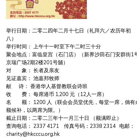
举行日期：
二零二四年二月十七日（礼拜六／农历年初
八）
举行时间： 上午十一时至下午二时三十分
聚会地点：富临皇宫（石门店）
（新界沙田石门安群街1
京瑞广场2期2楼201号舖）
对 象： 长者及亲友
见证嘉宾： 池嘉邦牧师
献
诗： 香港华人基督教联会诗班
收 费：
每席港币
1,200
元（
12
人一席）
名 额：
1200
人
（联会会员堂优先，每堂一席，倘有
额候补，以两席为限。）
截止日期：二零二三年十一月三十日 （额满即止）
查询电话：
2337 4171
传真号码
：
2338 2314
电邮：
charity@hkcccu.org.hk