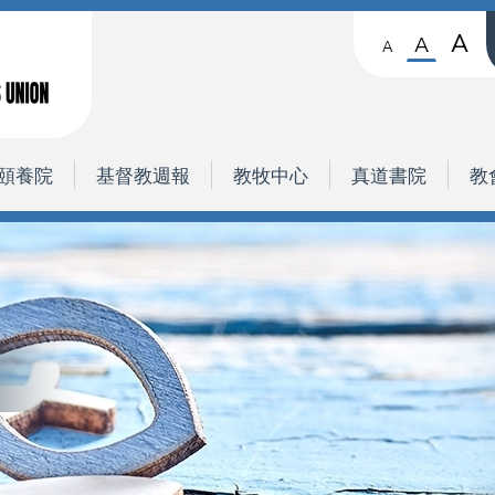
A
A
A
頤養院
基督教週報
教牧中心
真道書院
教