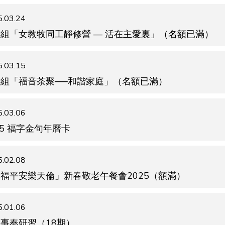
.03.24
組「女教牧同工靜修營 — 活在主愛裏」（名額已滿）
.03.15
女組「福音茶聚──和諧家庭」（名額已滿）
.03.06
25 福字金句年曆卡
.02.08
福平安樂天倫」新春敬老午餐會2025（額滿）
.01.06
事奉研習（18期）