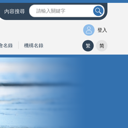
內容搜尋
登入
會名錄
機構名錄
繁
简