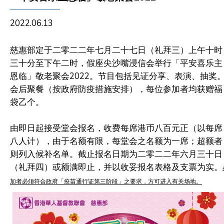
2022.06.13
慈惠部定于二零二二年七月二十七日（礼拜三）上午十时
三十分至下午二时，假座尖沙嘴浸信会举行「平安喜乐主
恩临」敬老聚会2022。节目包括见证分享、表演、抽奖
会后聚餐（按政府防疫措施安排），每位参加者均获赠福
袋乙个。
由即日起接受堂会报名，收费每席港币八百元正（以每席
八人计），由于名额有限，每堂会之名额为一席；超额者
则列入候补名单。截止报名日期为二零二二年六月三十日
（礼拜四）或额满即止，并以收妥报名表格及支票为实。
加者必须符合政府「疫苗通行证第三阶段」之要求，方可进入有关场地。