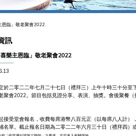
恩臨」敬老聚會2022
資訊
喜樂主恩臨」敬老聚會2022
6.13
定於二零二二年七月二十七日（禮拜三）上午十時三十分至
老聚會2022。節目包括見證分享、表演、抽獎。會後聚餐
起接受堂會報名，收費每席港幣八百元正（以每席八人計）
補名單。截止報名日期為二零二二年六月三十日（禮拜四）
政府「疫苗通行證第三階段」之要求，方可進入有關場地。