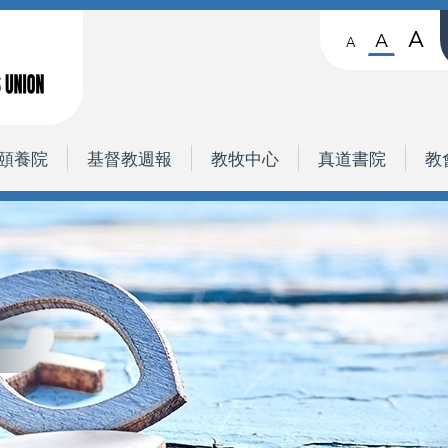
A
A
A
頤養院
基督教週報
教牧中心
真道書院
教