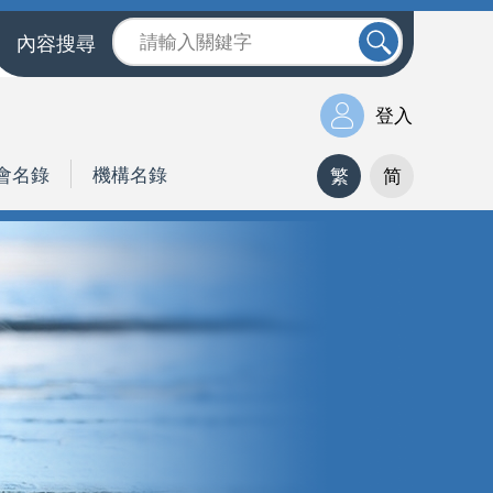
內容搜尋
登入
會名錄
機構名錄
繁
简