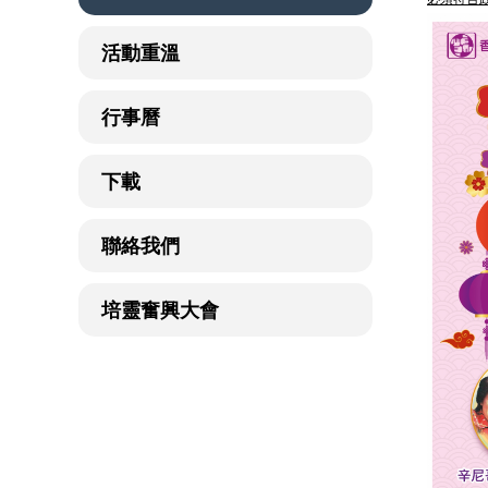
活動重溫
行事曆
下載
聯絡我們
培靈奮興大會