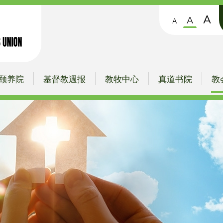
A
A
A
颐养院
基督教週报
教牧中心
真道书院
教