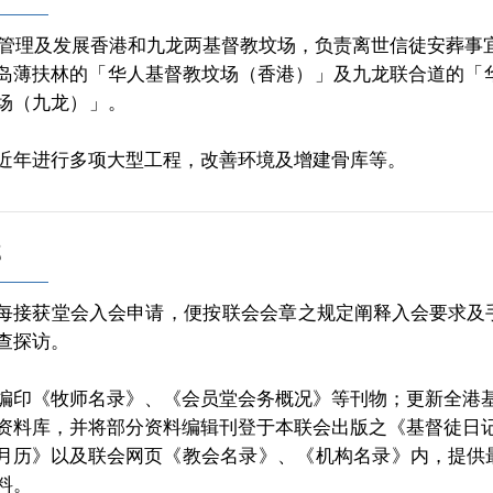
管理及发展香港和九龙两基督教坟场，负责离世信徒安葬事
岛薄扶林的「
华人基督教坟场（香港）
」及
九龙联合道的「
场（九龙）
」
。
近年进行多项大型工程，改善环境及增建骨库等。
部
每接获
堂会入会申请
，便按
联会会章
之规定阐释入会要求及
查探访。
编印《牧师名录》、《会员堂会务概况》等刊物；更新全港
资料库，并将部分资料编辑刊登于本联会出版之《基督徒日
月历》以及联会网页《
教会名录
》、《
机构名录
》内，提供
料。