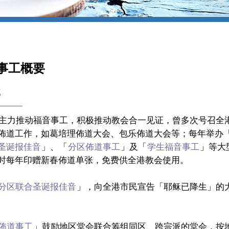
事工概要
部
主力推动福音事工，积极推动教会合一见证，曾多次号召全
佈道工作，如葛培理佈道大会、包乐佈道大会等；每年举办
圣诞报佳音
」、「
分区佈道事工
」及「
学生福音事工
」等大
时每年印赠新春佈道单张，免费供全港教会使用。
分区联合圣诞报佳音
」，向全港市民宣告「耶稣已降生」的
佈道事工
」鼓励地区堂会联合筹组同区、跨宗派的堂会，按