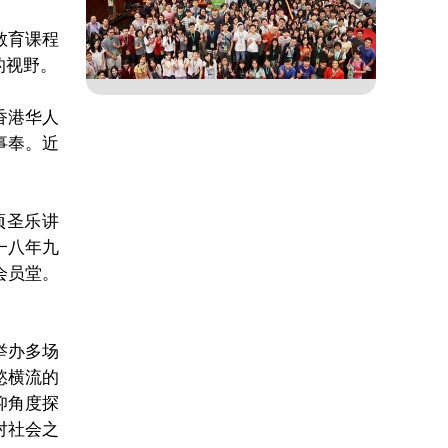
教育课程
的视野。
香港华人
事奉。近
。
项圣乐讲
一八年九
会员堂。
举办多场
慾横流的
仰角度
探
对社会之