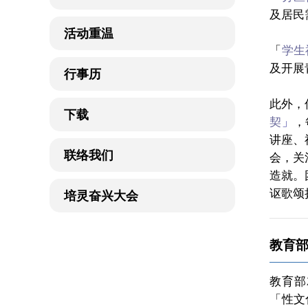
及居民
活动重温
「
学生
及开展
行事历
此外，
下载
契
」
，
讲座、
联络我们
会，关
造就。
讴歌颂
培灵奋兴大会
教育
教育部
「
性文