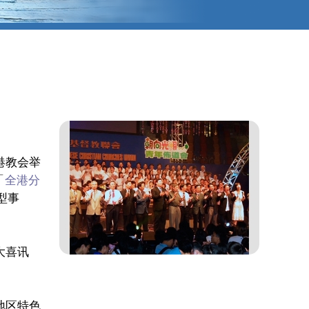
港教会举
「
全港分
型事
大喜讯
地区特色