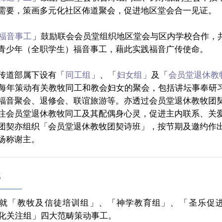
需要，策画多元化社区佈道聚会，促进地区堂会合一见证。
福音事工
」鼓励联会会员堂组织地区堂会与区内学校合作，
青少年（全职学生）福音事工，藉此实践福音广传使命。
传道部属下设有「
同工组
」
、「
妇女组
」
及「
会员堂退休教
每年策动有关教牧同工和教会妇女的聚会，包括讲坛事奉研
福音聚会、退修会、联谊旅游等。亦透过会员堂退休教牧团
注会员堂退休教牧同工及其配偶身心灵，促进主内联系、关
团契亦组织「会员堂退休教牧团契诗班」，按节期及邀约作
扬称谢主。
部
就「
教牧及信徒培训组
」、「神学教育组」、「
圣乐促
化关注组
」四大范畴策
动事工。