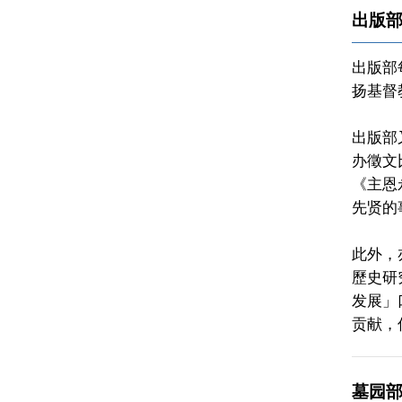
出版
出版部
扬基督
出版部
办徵文
《主恩
先贤的
此外，
歷史研
发展」
贡献，
墓园