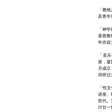
「
教牧
及青年
「
神学
基督教
年亦设
「
圣乐
座，
凝
月成立
诗班过
「
性文
讲座、
世代。
讨
廿一