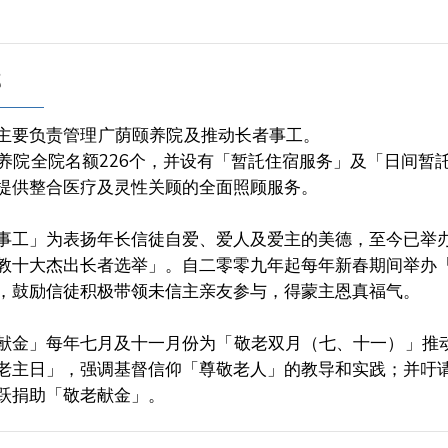
部
主要负责管理
广荫颐养院
及推动长者事工。
养院
全院名额226个，并设有「暂託住宿服务」及「日间暂
提供整合医疗及灵性关顾的全面照顾服务。
事工」为表扬年长信徒自爱、爱人及爱主的美德，至今已举
教十大杰出长者选举」。自二零零九年起每年新春期间举办
，
鼓励信徒积极带领未信主亲友参与，得蒙主恩真福气。
献金」每年七月及十一月份为「
敬老双月（七、十一）
」推
老主日」，强调基督信仰「尊敬老人」的教导和实践；并吁
跃捐助「敬老献金」。