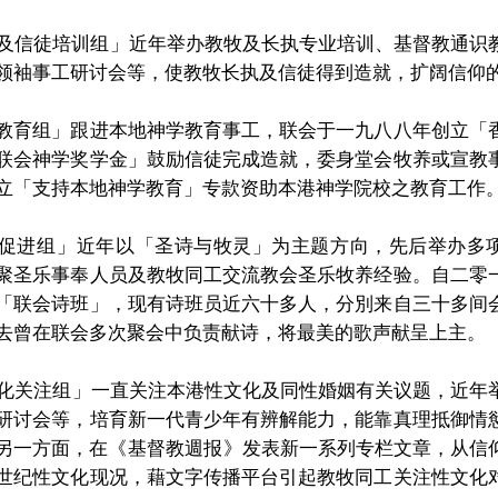
及信徒培训组
」
近年举办教牧及长执专业培训、基督教通识
领袖事工研讨会等，使教牧长执及信徒得到造就，扩阔信仰
教育组
」跟进本地神学教育事工，联会于一九八八年创立「
联会神学奖学金」鼓励信徒完成造就，委身堂会牧养或宣教
立「支持本地神学教育」专款资助本港神学院校之
教育工作
促进组
」近年以「圣诗与牧灵」为主题方向，先后举办多
聚圣乐事奉人员及教牧同工交流
教会圣乐牧养经验。
自二零
「联会诗班」，现有诗班员近六十多人，分別来自三十多间
去曾在联会多次聚会中负责献诗，将最美的歌声献呈上主。
化关注组
」一直关注本港性文化及同性婚姻有关议题，
近年
研讨会等，培育新一代青少年有辨解能力，能靠真理抵御情
另一方面，在《
基督教週报
》
发表新一系列专栏文章，
从信
世纪性文化现况，藉文字传播平台引起教牧同工关注性文化