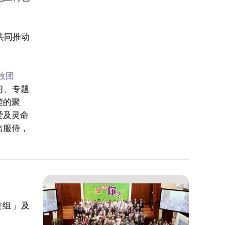
共同推动
牧团
习、专题
契的聚
爱及灵命
出服侍，
进组
」及