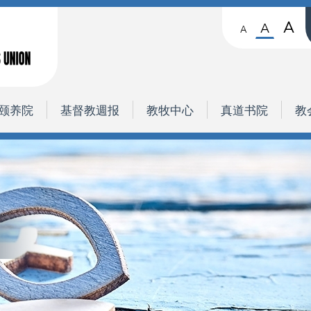
A
A
A
颐养院
基督教週报
教牧中心
真道书院
教