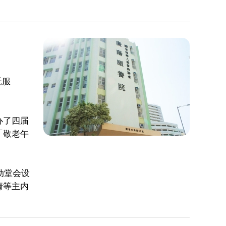
託服
办了四届
「敬老午
动堂会设
请等主内