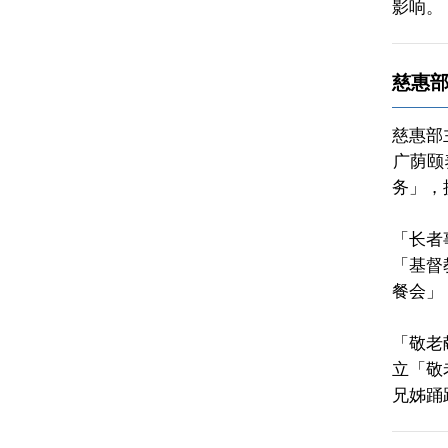
影响。
慈惠
慈惠部
广荫颐
务」，
「长者
「基督
餐会」
「敬老
立「敬
兄姊踊