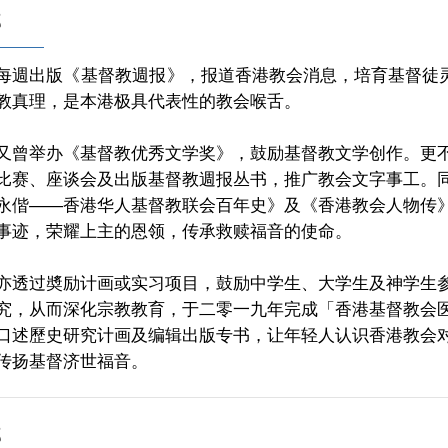
部
每週出版《
基督教週报
》，报道香港教会消息，培育基督徒
教真理，是本港极具代表性的教会喉舌。
又曾举办《基督教优秀文学奖》，鼓励基督教文学创作。更
比赛、座谈会及出版基督教週报丛书，推广教会文字事工。
永偕
——
香港华人基督教联会百年史》及《香港教会人物传
事迹，荣耀上主的恩领，传承救赎福音的使命。
亦透过奬励计画或实习项目，鼓励中学生、大学生及神学生
究，从而深化宗教教育，于二零一九年完成「香港基督教会
口述歷史研究计画及编辑出版专书，让年轻人认识香港教会
传扬基督济世福音。
部