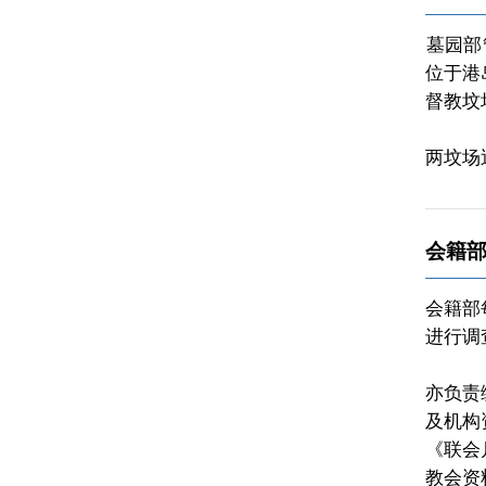
墓园部
位于港
督教坟
两坟场
会籍
会籍部
进行调
亦负责
及机构
《联会
教会资