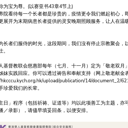
你为宝为尊。
(
以赛亚书
43
章
4
节上
)
养院看待每一个长者都是珍贵的，疫情更令我们燃起初心，
更展开为末期病患长者提供的灵安晚期照顾服务，让人在温
为长者们服侍的时光，这段期间，我们沒有停止宗教聚会，
壮。
人基督教联会慈惠部每年（七月、十一月）定为「敬老双月
姊妹实践回应。你可以透过祷告和奉献支持（网上敬老献金
//hkcccu.kych.org.hk/upload/publication/14/document_2/6
手珍爱我们的长辈。
主日」程序（包括祈祷、证道等）均以此项善工为主题，亦
播／录影），请儘早填妥回条，以便安排。