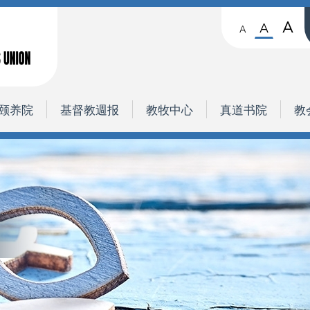
A
A
A
颐养院
基督教週报
教牧中心
真道书院
教