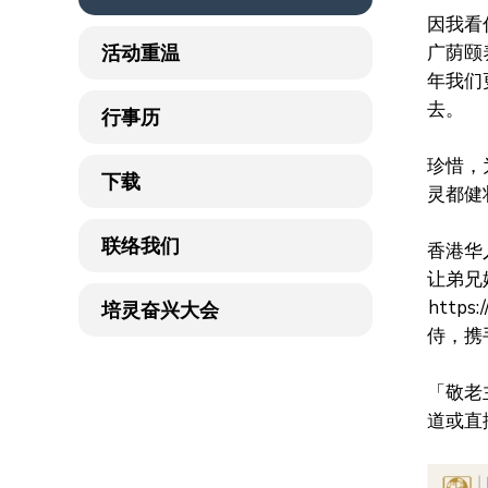
因我看
活动重温
广荫颐
年我们
去。
行事历
珍惜，
下载
灵都健
联络我们
香港华
让弟兄
https:
培灵奋兴大会
侍，携
「敬老
道或直