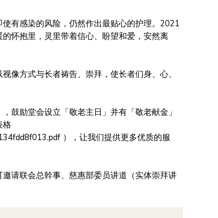
即使有感染的风险，仍然作出最贴心的护理。
2021
暖的怀抱里，灵里带着信心、盼望和爱，安然离
以视像方式与长者祷告、崇拜，使长者们身、心、
」，鼓励堂会设立「敬老主日」并有「敬老献金」
表格
2134fdd8f013.pdf
），让我们提供更多优质的服
可邀请联会总幹事、慈惠部委员讲道（实体崇拜讲