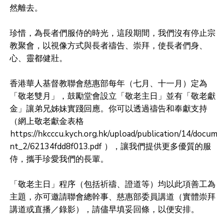
然離去。
珍惜，為長者們服侍的時光，這段期間，我們沒有停止宗
教聚會，以視像方式與長者禱告、崇拜，使長者們身、
心、靈都健壯。
香港華人基督教聯會慈惠部每年（七月、十一月）定為
「敬老雙月」，鼓勵堂會設立「敬老主日」並有「敬老獻
金」讓弟兄姊妹實踐回應。你可以透過禱告和奉獻支持
（網上敬老獻金表格
https://hkcccu.kych.org.hk/upload/publication/14/docu
nt_2/62134fdd8f013.pdf
），讓我們提供更多優質的服
侍，攜手珍愛我們的長輩。
「敬老主日」程序（包括祈禱、證道等）均以此項善工為
主題，亦可邀請聯會總幹事、慈惠部委員講道（實體崇拜
講道或直播／錄影），請儘早填妥回條，以便安排。