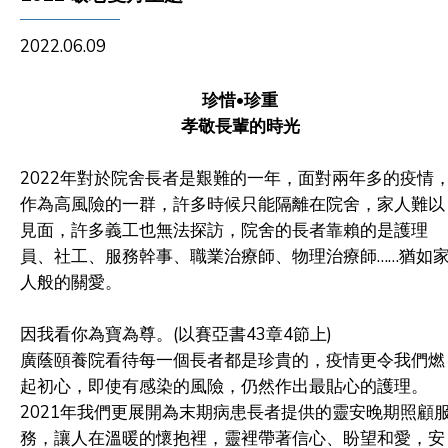
2022.06.09
珍惜
•
珍重
孝敬長輩的時光
2022
年對於院舍長者是艱難的一年，面對兩年多的疫情
作為高風險的一群，許多時候只能隔離在院舍，家人難以
見面，許多義工也無法探訪，院舍的長者靠賴的是護理
員、社工、服務幹事、職業治療師、物理治療師……猶如
人般的關愛。
因我看你為寶為尊。
(
以賽亞書
43
章
4
節上
)
廣蔭頤養院看待每一個長者都是珍貴的，疫情更令我們燃
起初心，即使有感染的風險，仍然作出最貼心的護理。
2021
年我們更展開為末期病患長者提供的靈安晚期照顧
務，讓人在溫暖的懷抱裡，靈裡帶著信心、盼望和愛，安