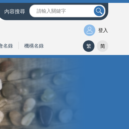
內容搜尋
登入
會名錄
機構名錄
繁
简