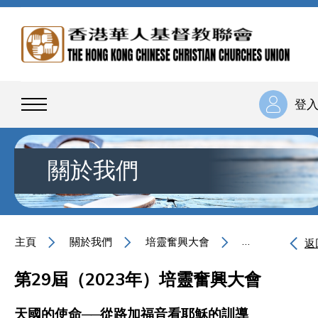
登
關於我們
主頁
關於我們
培靈奮興大會
天國的使命──
返
第29屆（2023年）培靈奮興大會
天國的使命──從路加福音看耶穌的訓導