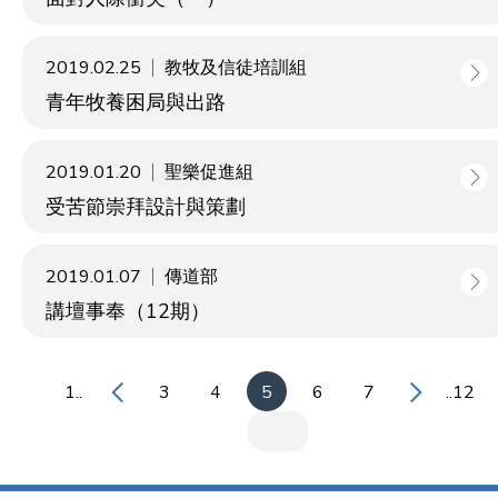
2019.02.25
教牧及信徒培訓組
青年牧養困局與出路
2019.01.20
聖樂促進組
受苦節崇拜設計與策劃
2019.01.07
傳道部
講壇事奉（12期）
1..
3
4
5
6
7
..12