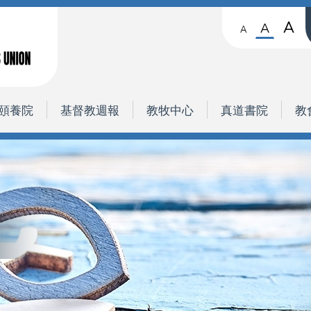
A
A
A
頤養院
基督教週報
教牧中心
真道書院
教