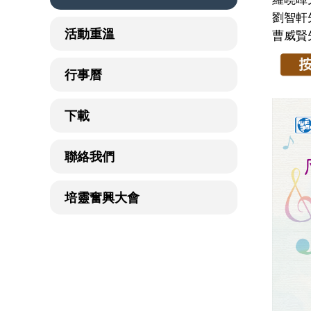
劉智軒
活動重溫
曹威賢
行事曆
下載
聯絡我們
培靈奮興大會