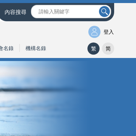
內容搜尋
登入
會名錄
機構名錄
繁
简