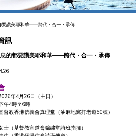
都要讚美耶和華——跨代・合一・承傳
資訊
氣息的都要讚美耶和華——跨代・合一・承傳
4.26
會
2026年4月26日（主日）
下午4時至6時
基督教香港信義會真理堂（油麻地窩打老道50號）
女士（基督教宣道會錦繡堂詩班指揮）
先生（香港仔浸信會詩班傳道）