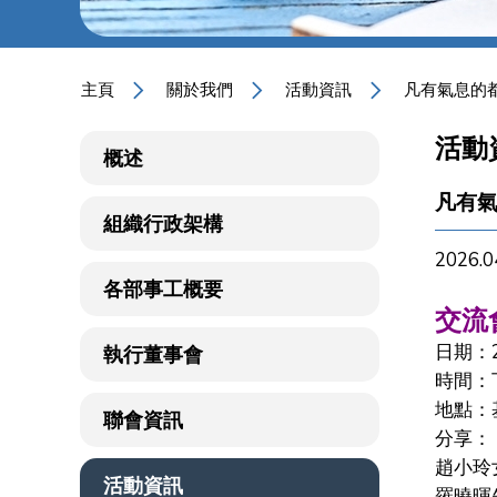
主頁
關於我們
活動資訊
凡有氣息的
活動
概述
凡有
組織行政架構
2026.0
各部事工概要
交流
日期：
執行董事會
時間：
地點：
聯會資訊
分享：
趙小玲
活動資訊
羅曉暉