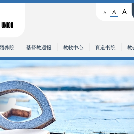
A
A
A
颐养院
基督教週报
教牧中心
真道书院
教