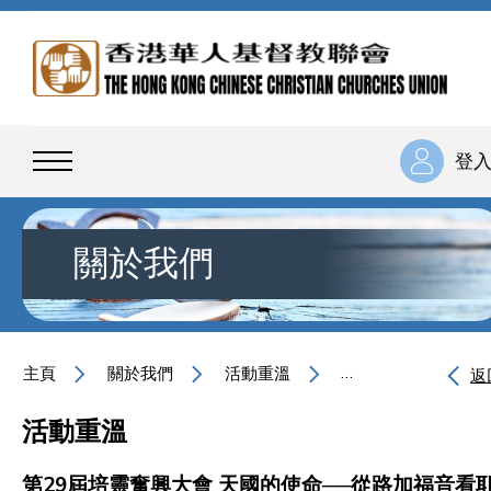
登
關於我們
主頁
關於我們
活動重溫
第29屆培靈奮興大
返
活動重溫
第29屆培靈奮興大會 天國的使命──從路加福音看