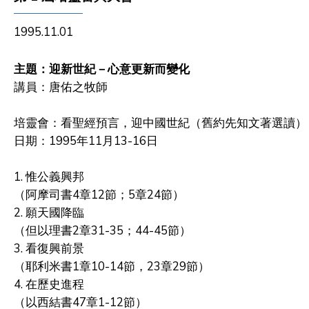
1995.11.01
主題：迎新世紀－心意更新而變化
講員：唐佑之牧師
培靈會：看聖經預言，迎中國世紀
（舊約先知文著選讀）
日期：1995年11月13-16日
1. 惟公義興邦
（阿摩司書4章12節；5章24節）
2. 願天國降臨
（但以理書2章31-35；44-45節）
3. 看復興前景
（耶利米書1章10-14節，23章29節）
4. 在歷史進程
（以西結書47章1-12節）