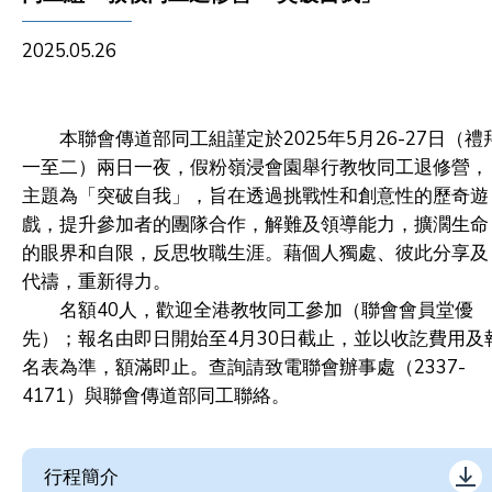
2025.05.26
本聯會傳道部同工組謹定於2025年5月26-27日（禮
一至二）兩日一夜，假粉嶺浸會園舉行教牧同工退修營，
主題為「突破自我」，旨在透過挑戰性和創意性的歷奇遊
戲，提升參加者的團隊合作，解難及領導能力，擴濶生命
的眼界和自限，反思牧職生涯。藉個人獨處、彼此分享及
代禱，重新得力。
名額40人，歡迎全港教牧同工參加（聯會會員堂優
先）；報名由即日開始至4月30日截止，並以收訖費用及
名表為準，額滿即止。查詢請致電聯會辦事處（2337-
4171）與聯會傳道部同工聯絡。
行程簡介