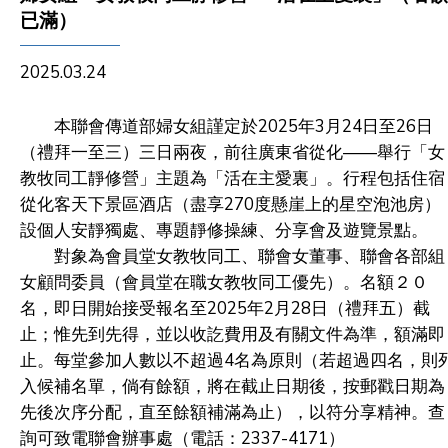
已滿）
2025.03.24
本聯會傳道部婦女組謹定於2025年3月24日至26日
（禮拜一至三）三日兩夜，前往廣東省從化——舉行「女
教牧同工靜修營」主題為「活在主愛裏」。行程包括住宿
從化客天下景區酒店（盡享270度懸崖上的星空泡池房）
設個人安靜獨處、專題靜修操練、分享會及遊覽景點。
對象為會員堂女教牧同工、聯會女董事、聯會各部組
女顧問委員（會員堂在職女教牧同工優先）。名額２０
名，即日開始接受報名至2025年2月28日（禮拜五）截
止；惟先到先得，並以收訖費用及有關文件為準，額滿即
止。每堂參加人數以不超過4名為原則（若超過四名，則
入候補名單，倘有餘額，將在截止日期後，按郵戳日期為
先後次序分配，直至餘額補滿為止），以符分享精神。查
詢可致電聯會辦事處（電話：2337-4171）