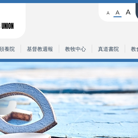
A
A
A
頤養院
基督教週報
教牧中心
真道書院
教