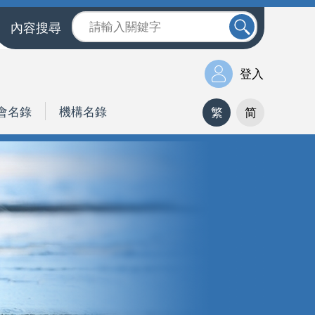
內容搜尋
登入
會名錄
機構名錄
繁
简