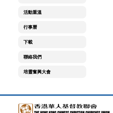
活動重溫
行事曆
下載
聯絡我們
培靈奮興大會