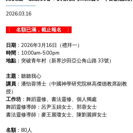
2026.03.16
〔
名額已滿，截止報名
〕
日期
：2026年3月16日（禮拜一）
時間
：10:00am-5:00pm
地點
：突破青年村（新界沙田亞公角山路 33號）
主題
：聽聽我心
講員
：潘怡蓉博士（中國神學研究院林高傑德教席副教
授）
工作坊
：舞蹈靈修、書法靈修、個人獨處
舞蹈靈修導師：呂尹玉娟女士、郭蓉女士
書法靈修導師：麥王麗瓊女士、陳劉麗嬋女士
名額
：80人